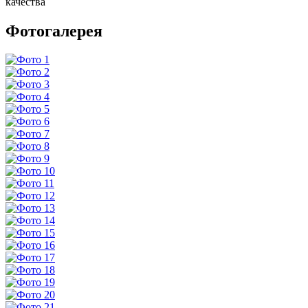
качества
Фотогалерея