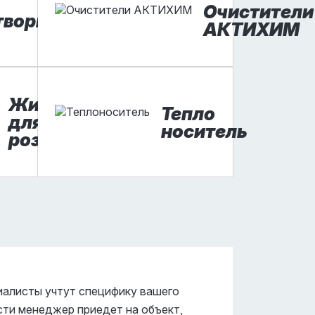
Очистители
творители
АКТИХИМ
Жидкость
Тепло
для
носитель
розжига
иалисты учтут специфику вашего
сти менеджер приедет на объект,