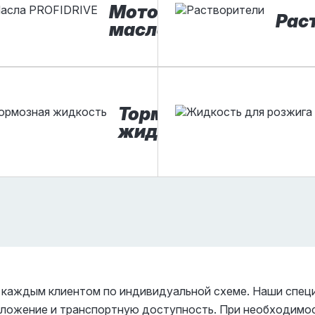
и
Моторные
Рас
изы
масла
еские
Тормозная
сти
жидкость
 каждым клиентом по индивидуальной схеме. Наши спец
положение и транспортную доступность. При необходимо