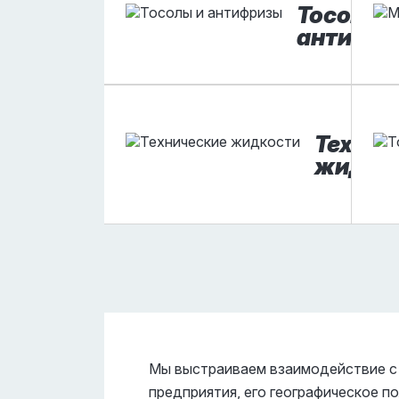
Тосолы 
антифр
Технич
жидко
Мы выстраиваем взаимодействие с
предприятия, его географическое 