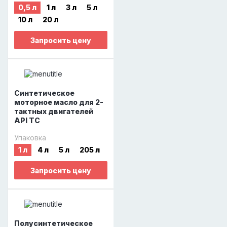
0,5 л
1 л
3 л
5 л
10 л
20 л
Запросить цену
Синтетическое
моторное масло для 2-
тактных двигателей
API TC
Упаковка
1 л
4 л
5 л
205 л
Запросить цену
Полусинтетическое