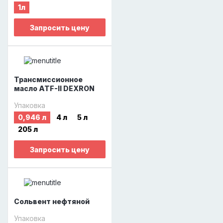
1л
Запросить цену
Трансмиссионное
масло ATF-II DEXRON
Упаковка
0,946 л
4 л
5 л
205 л
Запросить цену
Сольвент нефтяной
Упаковка