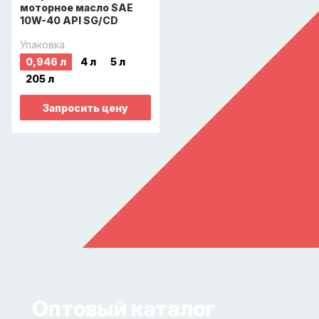
моторное масло SAE
10W-40 API SG/CD
Упаковка
0,946 л
4 л
5 л
205 л
Запросить цену
Оптовый каталог