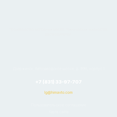
Производство моторных масел, технических жидкостей,
растворителей.
Дзержинск, Автозаводское шоссе, д. 99А, корпус 1
+7 (831) 33-97-707
lg@himavto.com
Пользовательское соглашение
Карта сайта