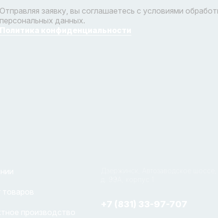
Отправляя заявку, вы соглашаетесь с условиями обработ
персональных данных.
Политика конфиденциальности
ании
Дзержинск, Автозаводское шоссе,
д. 99А, корпус 1
 товаров
+7 (831) 33-97-707
ктное производство