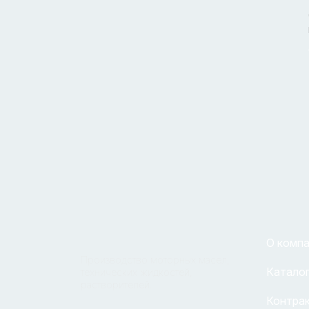
О комп
Производство моторных масел,
Каталог
технических жидкостей,
растворителей.
Контра