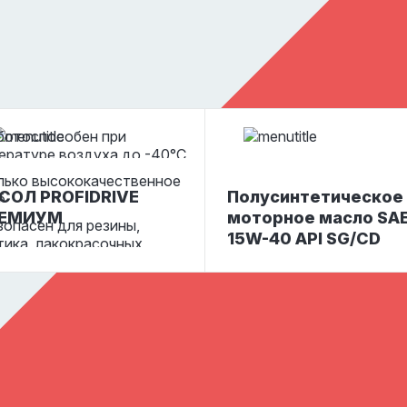
95 кг
4,8 кг
9,6 кг
0 кг
1 л
4 л
5 л
10 л
2
СОЛ PROFIDRIVE
Полусинтетическое
ЕМИУМ
моторное масло SA
15W-40 API SG/CD