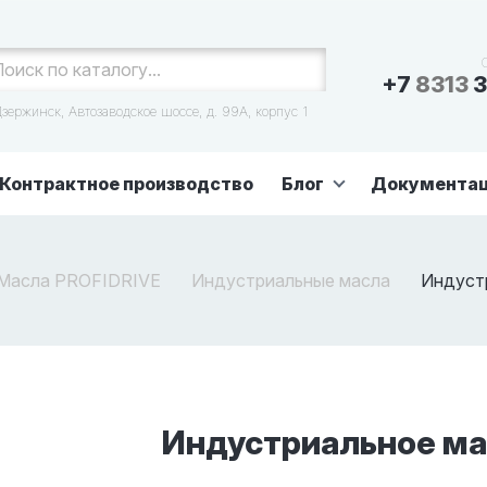
+7
8313
3
зержинск, Автозаводское шоссе, д. 99А, корпус 1
Контрактное производство
Блог
Документа
Масла PROFIDRIVE
Индустриальные масла
Индуст
Индустриальное ма