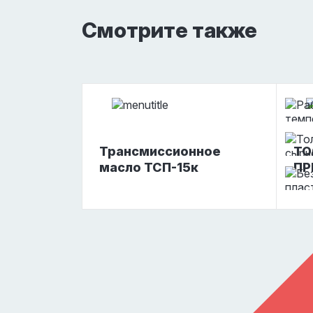
Смотрите также
0,
5 л
10 л
1 л
3 л
5 л
10 л
20 л
22
Трансмиссионное
ТО
масло ТСП-15к
ПР