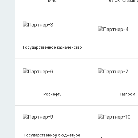
МЧС
ГБУ СК "Стававт
Государственное казначейство
Роснефть
Газпром
Государственное бюджетное