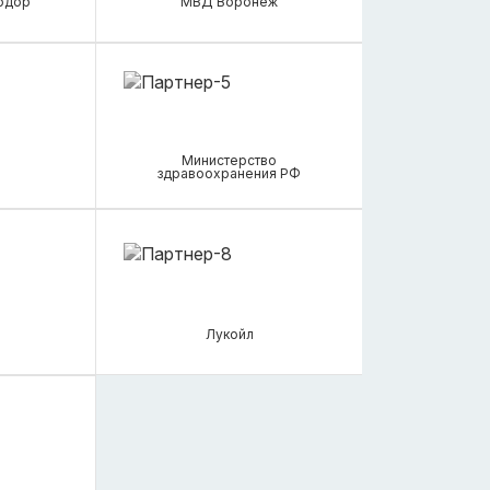
одор"
МВД Воронеж
Министерство
здравоохранения РФ
Лукойл