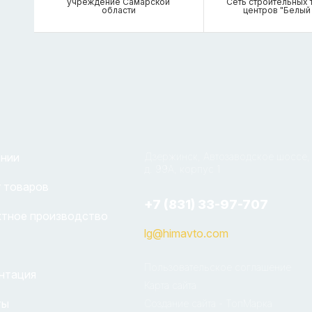
учреждение Самарской
Сеть строительных
области
центров "Белый
ании
Дзержинск, Автозаводское шоссе,
д. 99А, корпус 1
 товаров
+7 (831) 33-97-707
ктное производство
lg@himavto.com
Пользовательское соглашение
нтация
Карта сайта
ты
Создание сайта - ТопМарка