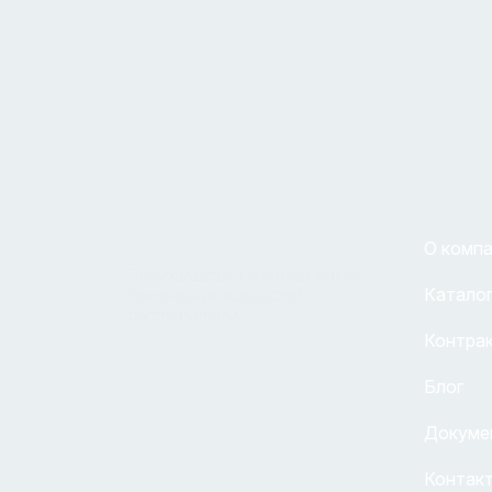
О комп
Производство моторных масел,
Каталог
технических жидкостей,
растворителей.
Контра
Блог
Докуме
Контак