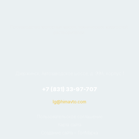
Производство моторных масел, технических жидкостей,
растворителей.
Дзержинск, Автозаводское шоссе, д. 99А, корпус 1
+7 (831) 33-97-707
lg@himavto.com
Пользовательское соглашение
Карта сайта
Создание сайта - ТопМарка