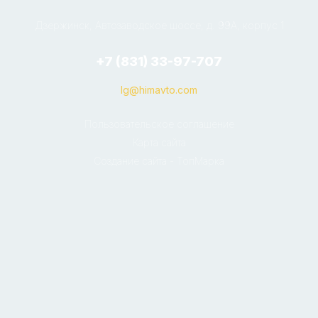
Дзержинск, Автозаводское шоссе, д. 99А, корпус 1
+7 (831) 33-97-707
lg@himavto.com
Пользовательское соглашение
Карта сайта
Создание сайта - ТопМарка