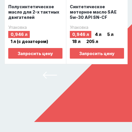
Полусинтетическое
Синтетическое
масло для 2-х тактных
моторное масло SAE
двигателей
5w-30 API SN-CF
Упаковка
Упаковка
0,946 л
0,946 л
4 л
5 л
1 л (с дозатором)
18 л
205 л
Запросить цену
Запросить цену