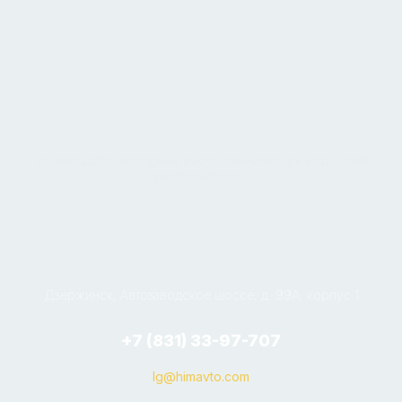
Производство моторных масел, технических жидкостей,
растворителей.
Дзержинск, Автозаводское шоссе, д. 99А, корпус 1
+7 (831) 33-97-707
lg@himavto.com