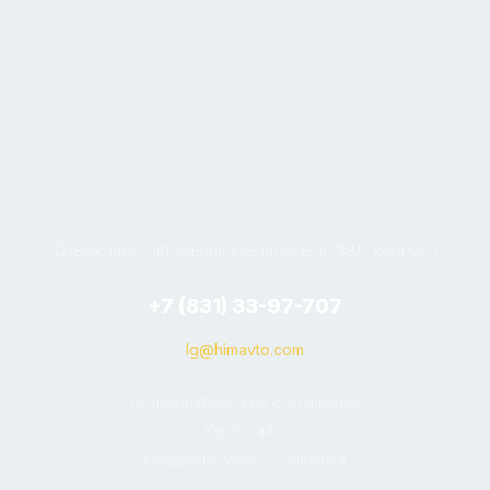
Производство моторных масел, технических жидкостей,
растворителей.
Дзержинск, Автозаводское шоссе, д. 99А, корпус 1
+7 (831) 33-97-707
lg@himavto.com
Пользовательское соглашение
Карта сайта
Создание сайта - ТопМарка