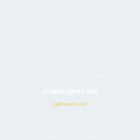
Производство моторных масел, технических жидкостей,
растворителей.
Дзержинск, Автозаводское шоссе, д. 99А, корпус 1
+7 (831) 33-97-707
lg@himavto.com
Пользовательское соглашение
Карта сайта
Создание сайта - ТопМарка