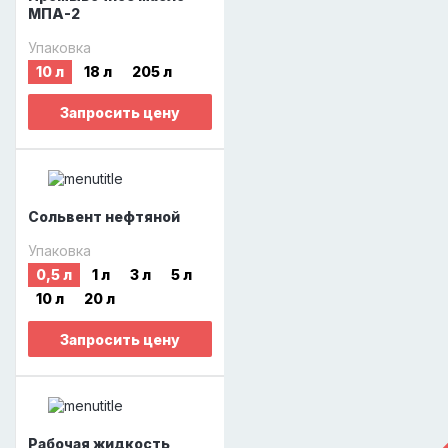
МПА-2
Упаковка
10 л
18 л
205 л
Запросить цену
Сольвент нефтяной
Упаковка
0,5 л
1 л
3 л
5 л
10 л
20 л
Запросить цену
Рабочая жидкость